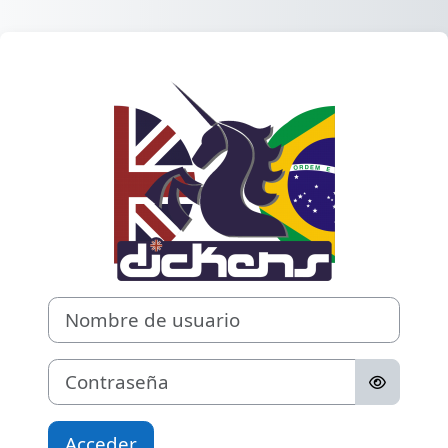
Salta al contenido principal
Entrar a Institu
Nombre de usuario
Contraseña
Acceder